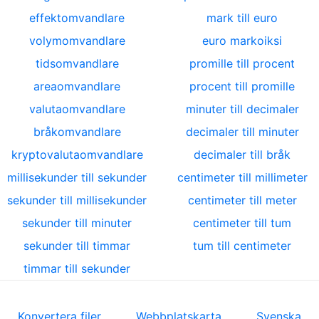
effektomvandlare
mark till euro
volymomvandlare
euro markoiksi
tidsomvandlare
promille till procent
areaomvandlare
procent till promille
valutaomvandlare
minuter till decimaler
bråkomvandlare
decimaler till minuter
kryptovalutaomvandlare
decimaler till bråk
millisekunder till sekunder
centimeter till millimeter
sekunder till millisekunder
centimeter till meter
sekunder till minuter
centimeter till tum
sekunder till timmar
tum till centimeter
timmar till sekunder
Konvertera filer
Webbplatskarta
Svenska