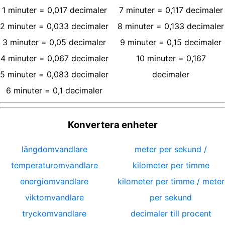
1
minuter
=
0,017
decimaler
7
minuter
=
0,117
decimaler
2
minuter
=
0,033
decimaler
8
minuter
=
0,133
decimaler
3
minuter
=
0,05
decimaler
9
minuter
=
0,15
decimaler
4
minuter
=
0,067
decimaler
10
minuter
=
0,167
5
minuter
=
0,083
decimaler
decimaler
6
minuter
=
0,1
decimaler
Konvertera enheter
längdomvandlare
meter per sekund /
temperaturomvandlare
kilometer per timme
energiomvandlare
kilometer per timme / meter
viktomvandlare
per sekund
tryckomvandlare
decimaler till procent