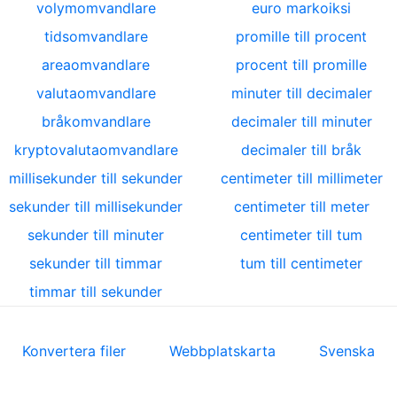
volymomvandlare
euro markoiksi
tidsomvandlare
promille till procent
areaomvandlare
procent till promille
valutaomvandlare
minuter till decimaler
bråkomvandlare
decimaler till minuter
kryptovalutaomvandlare
decimaler till bråk
millisekunder till sekunder
centimeter till millimeter
sekunder till millisekunder
centimeter till meter
sekunder till minuter
centimeter till tum
sekunder till timmar
tum till centimeter
timmar till sekunder
Konvertera filer
Webbplatskarta
Svenska