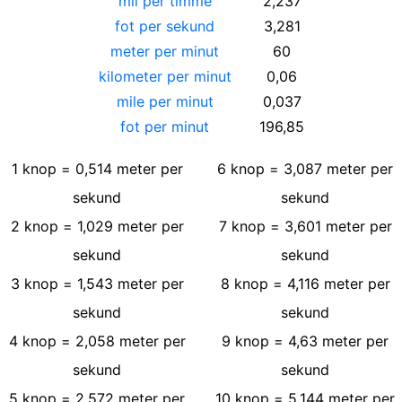
mil per timme
2,237
fot per sekund
3,281
meter per minut
60
kilometer per minut
0,06
mile per minut
0,037
fot per minut
196,85
1
knop
=
0,514
meter per
6
knop
=
3,087
meter per
sekund
sekund
2
knop
=
1,029
meter per
7
knop
=
3,601
meter per
sekund
sekund
3
knop
=
1,543
meter per
8
knop
=
4,116
meter per
sekund
sekund
4
knop
=
2,058
meter per
9
knop
=
4,63
meter per
sekund
sekund
5
knop
=
2,572
meter per
10
knop
=
5,144
meter per