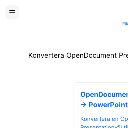
Fi
Konvertera OpenDocument Presen
OpenDocument
→ PowerPoint
Konvertera en O
Presentation-fil t