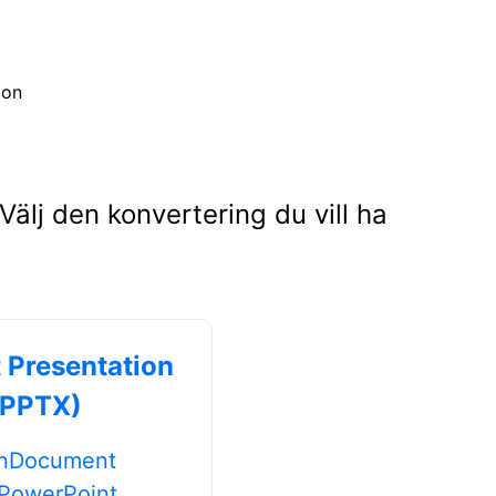
ion
älj den konvertering du vill ha
Presentation
(PPTX)
enDocument
l PowerPoint