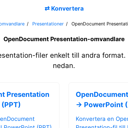
⇄
Konvertera
lomvandlare
Presentationer
OpenDocument Presentat
OpenDocument Presentation-omvandlare
tation-filer enkelt till andra format. V
nedan.
 Presentation
OpenDocument 
 (PPT)
→ PowerPoint 
penDocument
Konvertera en Op
ill PowerPoint (PPT)
Presentation-fil til