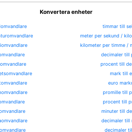
Konvertera enheter
domvandlare
timmar till s
turomvandlare
meter per sekund / kil
iomvandlare
kilometer per timme / 
omvandlare
decimaler till
komvandlare
procent till d
etsomvandlare
mark till 
tomvandlare
euro marko
momvandlare
promille till 
omvandlare
procent till p
omvandlare
minuter till d
aomvandlare
decimaler till
omvandlare
decimaler ti