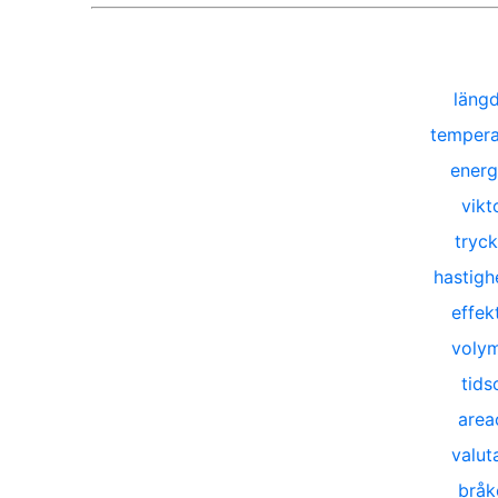
läng
tempera
energ
vikt
tryc
hastigh
effek
voly
tids
area
valut
bråk