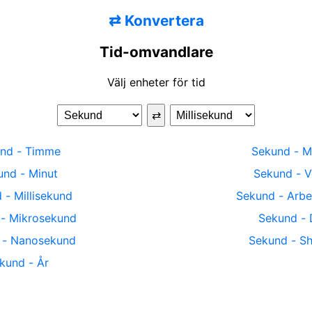
⇄
Konvertera
Tid-omvandlare
Välj enheter för tid
⇄
und
-
Timme
Sekund
-
M
und
-
Minut
Sekund
-
V
d
-
Millisekund
Sekund
-
Arbe
-
Mikrosekund
Sekund
-
-
Nanosekund
Sekund
-
Sh
kund
-
År