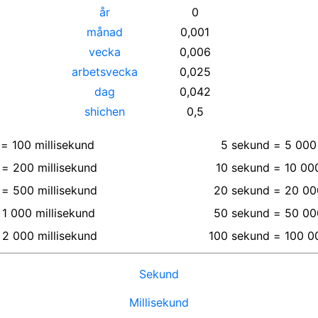
år
0
månad
0,001
vecka
0,006
arbetsvecka
0,025
dag
0,042
shichen
0,5
=
100
millisekund
5
sekund
=
5 000
=
200
millisekund
10
sekund
=
10 00
=
500
millisekund
20
sekund
=
20 00
1 000
millisekund
50
sekund
=
50 00
2 000
millisekund
100
sekund
=
100 0
Sekund
Millisekund