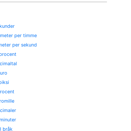
ekunder
ometer per timme
meter per sekund
 procent
ecimaltal
euro
iksi
procent
romille
ecimaler
 minuter
ll bråk